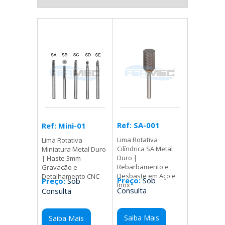
Ref: SA-001
Ref: Mini-01
Lima Rotativa
Lima Rotativa
Cilíndrica SA Metal
Miniatura Metal Duro
Duro |
| Haste 3mm
Rebarbamento e
Gravação e
Desbaste em Aço e
Detalhamento CNC
Preço:
Sob
Preço:
Sob
Inox
Consulta
Consulta
Saiba Mais
Saiba Mais