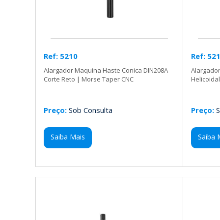
Ref: 5210
Ref: 52
Alargador Maquina Haste Conica DIN208A
Alargado
Corte Reto | Morse Taper CNC
Helicoida
Preço:
Sob Consulta
Preço:
S
Saiba Mais
Saiba 