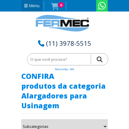
Menu
0
(11) 3978-5515
Home
Alargadores para Usinagem em Benedito Leite -
Maranhão - MA
CONFIRA
produtos da categoria
Alargadores para
Usinagem