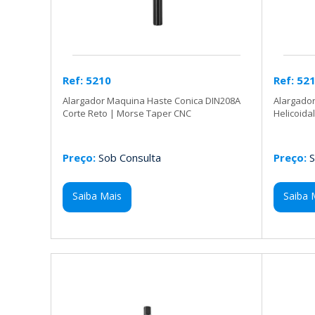
Ref: 5210
Ref: 52
Alargador Maquina Haste Conica DIN208A
Alargado
Corte Reto | Morse Taper CNC
Helicoida
Preço:
Sob Consulta
Preço:
S
Saiba Mais
Saiba 