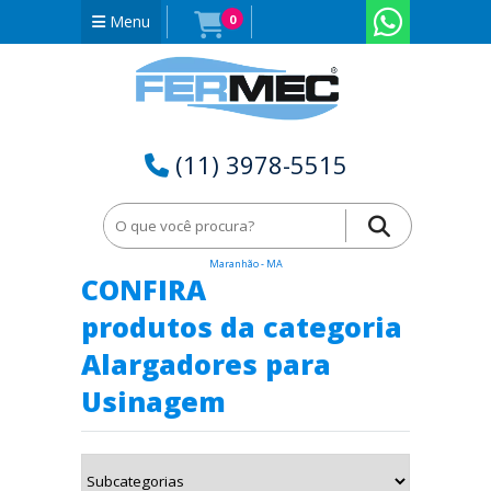
Menu
0
(11) 3978-5515
Home
Alargadores para Usinagem em Governador Edson Lobão -
Maranhão - MA
CONFIRA
produtos da categoria
Alargadores para
Usinagem