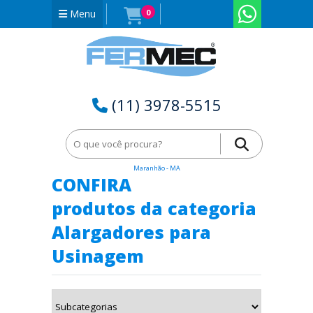
Menu
0
(11) 3978-5515
Home
Alargadores para Usinagem em Vitória do Mearim -
Maranhão - MA
CONFIRA
produtos da categoria
Alargadores para
Usinagem