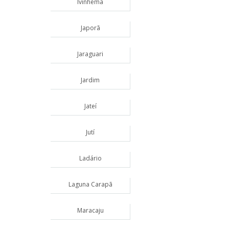
Ivinhema
Japorã
Jaraguari
Jardim
Jateí
Jutí
Ladário
Laguna Carapã
Maracaju