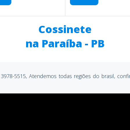
Cossinete
na Paraíba - PB
 3978-5515, Atendemos todas regiões do brasil, confir