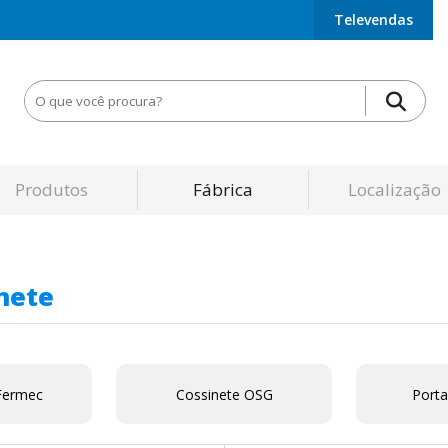
Televendas
Produtos
Fábrica
Localização
nete
Fermec
Cossinete OSG
Porta