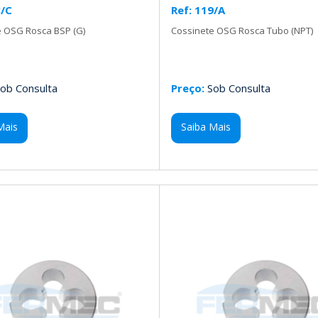
8/C
Ref: 119/A
e OSG Rosca BSP (G)
Cossinete OSG Rosca Tubo (NPT)
ob Consulta
Preço:
Sob Consulta
Mais
Saiba Mais