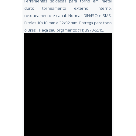
Ferramentas soldadas para torno em metal
duro: torneamento externo, interno,
rosqueamento e canal. Normas DIN/ISO e SMS.
Bitolas 10x10 mm a 32x32 mm. Entrega para todo
o Brasil. Peça seu orçamento: (11) 3978-5515.