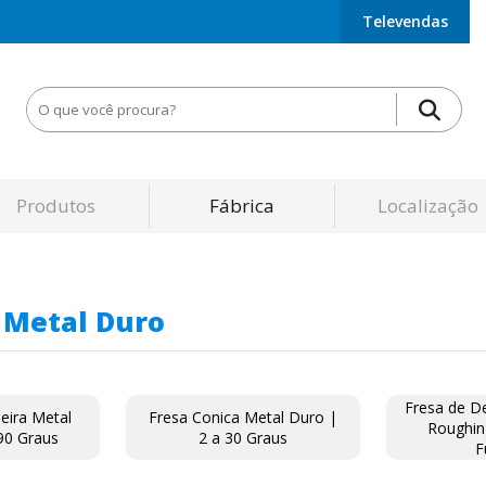
Televendas
Produtos
Fábrica
Localização
 Metal Duro
Fresa de D
eira Metal
Fresa Conica Metal Duro |
Roughin
90 Graus
2 a 30 Graus
F