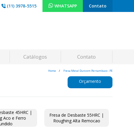
(11) 3978-5515
WHATSAPP
Contato
Catálogos
Contato
Home
Fresa Metal Duro em Pernambuco - PE
Orçamento
esbaste 45HRC |
Fresa de Desbaste 55HRC |
g Aco e Ferro
Roughing Alta Remocao
undido