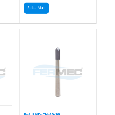
Saiba Mais
Ref: FMD-CH-60/90