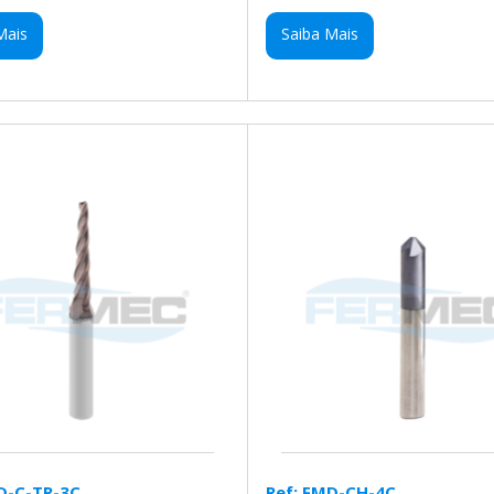
Mais
Saiba Mais
D-C-TR-3C
Ref: FMD-CH-4C