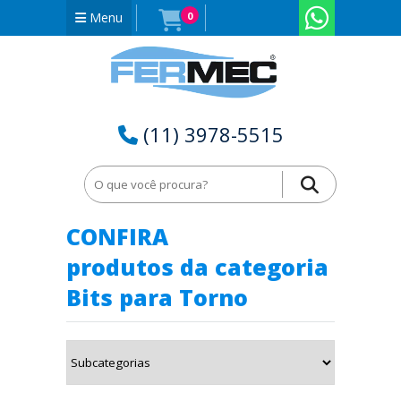
Menu
0
(11) 3978-5515
Home
Bits para Torno no Piauí - PI
CONFIRA
produtos da categoria
Bits para Torno