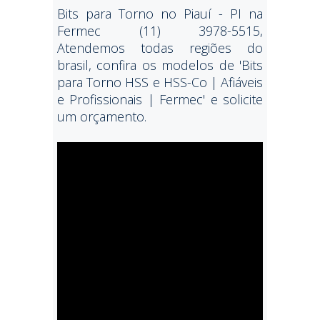
Bits para Torno no Piauí - PI na
Fermec (11) 3978-5515,
Atendemos todas regiões do
brasil, confira os modelos de 'Bits
para Torno HSS e HSS-Co | Afiáveis
e Profissionais | Fermec' e solicite
um orçamento.