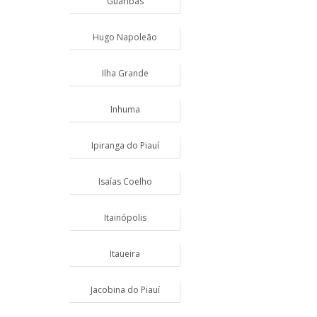
Guaribas
Hugo Napoleão
Ilha Grande
Inhuma
Ipiranga do Piauí
Isaías Coelho
Itainópolis
Itaueira
Jacobina do Piauí