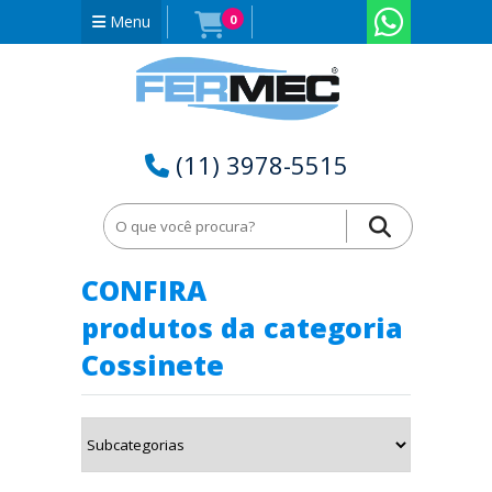
Menu
0
(11) 3978-5515
Home
Cossinete no Rio de Janeiro - RJ
CONFIRA
produtos da categoria
Cossinete