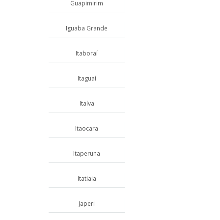
Guapimirim
Iguaba Grande
Itaboraí
Itaguaí
Italva
Itaocara
Itaperuna
Itatiaia
Japeri