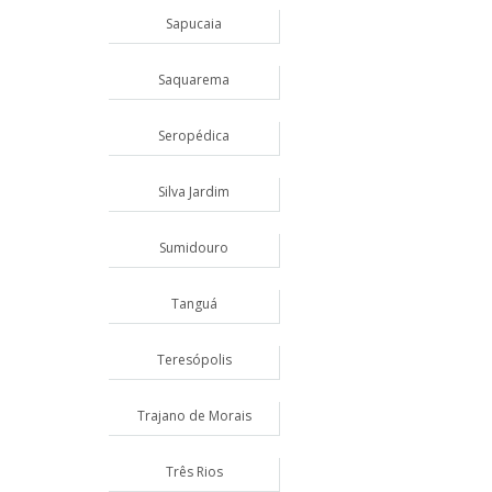
Sapucaia
Saquarema
Seropédica
Silva Jardim
Sumidouro
Tanguá
Teresópolis
Trajano de Morais
Três Rios