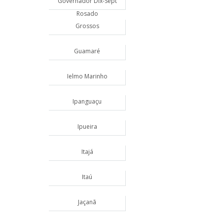
Governador Dix-Sept
Rosado
Grossos
Guamaré
Ielmo Marinho
Ipanguaçu
Ipueira
Itajá
Itaú
Jaçanã