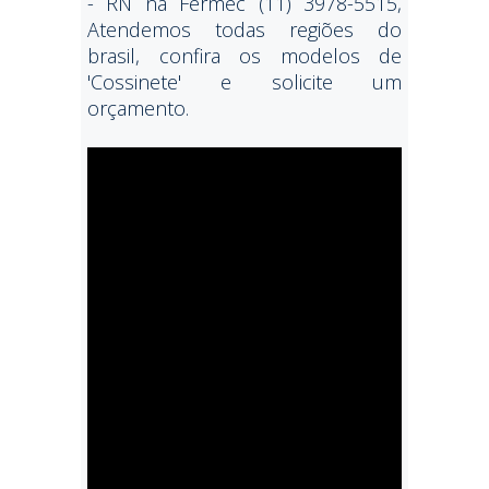
- RN na Fermec (11) 3978-5515,
Atendemos todas regiões do
brasil, confira os modelos de
'Cossinete' e solicite um
orçamento.