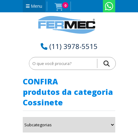
Menu
0
(11) 3978-5515
Home
Cossinete no Rio Grande do Norte - RN
CONFIRA
produtos da categoria
Cossinete