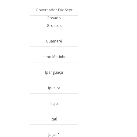
Governador Dix-Sept
Rosado
Grossos
Guamaré
Ielmo Marinho
Ipanguaçu
Ipueira
Itajá
Itaú
Jaçanã