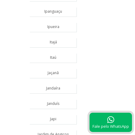
Ipanguaçu
Ipueira
Itajá
Itaú
Jaçanã
Jandaíra
Janduís
Japi
Fale pelo WhatsApp
Jardim de Angicos