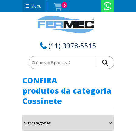
Menu
0
(11) 3978-5515
Home
Cossinete em Rio Grande do Sul - RS
CONFIRA
produtos da categoria
Cossinete