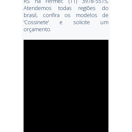
RS na Fermec (11) 3978-5515,
Atendemos todas regiões do
brasil, confira os modelos de
'Cossinete' e solicite um
orçamento.