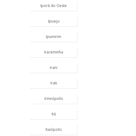
Iporã do Oeste
Ipuaçu
Ipumirim
Iraceminha
Irani
Irati
Irineópolis
Itá
Itaiópolis