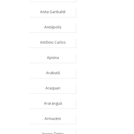
Anita Garibaldi
Anitápolis
Antônio Carlos
Apiúna
Arabutã
Araquari
Araranguá
Armazém
Arroio Trinta