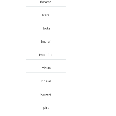
Ibirama
Içara
Ilhota
Imaruí
Imbituba
Imbuia
Indaial
Iomerê
Ipira