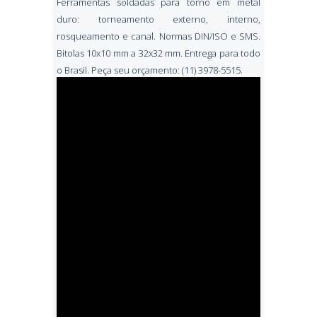
Ferramentas soldadas para torno em metal
duro: torneamento externo, interno,
rosqueamento e canal. Normas DIN/ISO e SMS.
Bitolas 10x10 mm a 32x32 mm. Entrega para todo
o Brasil. Peça seu orçamento: (11) 3978-5515.