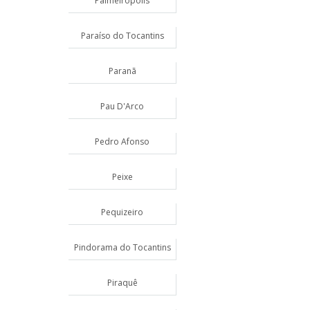
Palmeirópolis
Paraíso do Tocantins
Paranã
Pau D'Arco
Pedro Afonso
Peixe
Pequizeiro
Pindorama do Tocantins
Piraquê