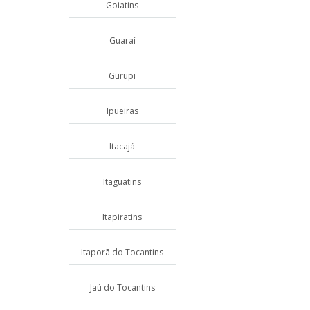
Goiatins
Guaraí
Gurupi
Ipueiras
Itacajá
Itaguatins
Itapiratins
Itaporã do Tocantins
Jaú do Tocantins