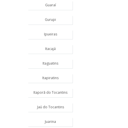
Guaraí
Gurupi
Ipueiras
Itacajá
Itaguatins
Itapiratins
Itaporã do Tocantins
Jaú do Tocantins
Juarina