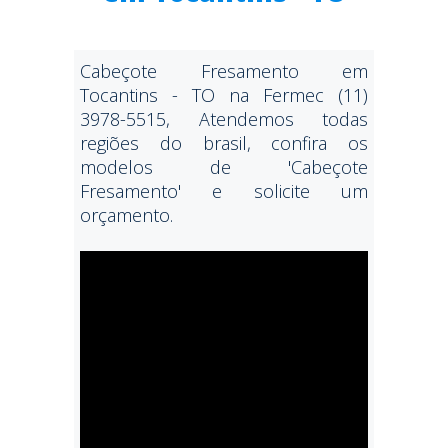
Cabeçote Fresamento em
Tocantins - TO na Fermec (11)
3978-5515, Atendemos todas
regiões do brasil, confira os
modelos de 'Cabeçote
Fresamento' e solicite um
orçamento.