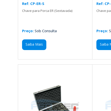
Ref: CP-ER-S
Ref: CP
Chave para Porca ER (Sextavada)
Chave par
Preço:
Sob Consulta
Preço:
S
Saiba Mais
Saiba 