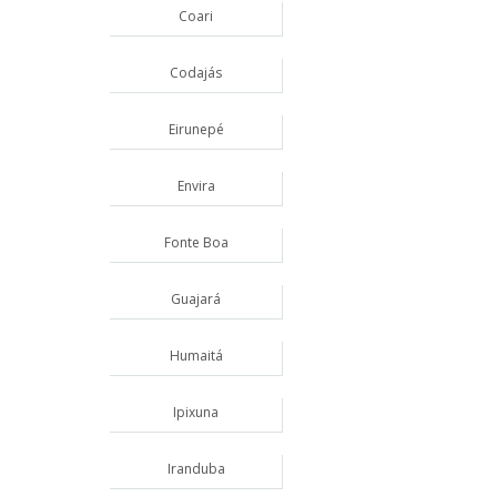
Coari
Codajás
Eirunepé
Envira
Fonte Boa
Guajará
Humaitá
Ipixuna
Iranduba