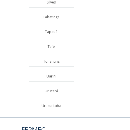
Silves
Tabatinga
Tapauá
Tefé
Tonantins
Uarini
Urucará
Urucurituba
FERMEC