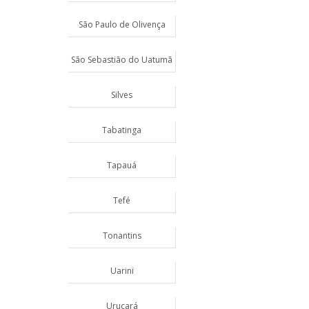
São Paulo de Olivença
São Sebastião do Uatumã
Silves
Tabatinga
Tapauá
Tefé
Tonantins
Uarini
Urucará