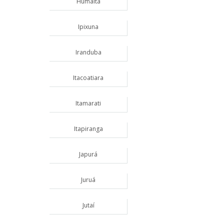
Humaitá
Ipixuna
Iranduba
Itacoatiara
Itamarati
Itapiranga
Japurá
Juruá
Jutaí