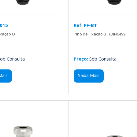
-015
Ref: PF-BT
ixação OTT
Pino de Fixação BT (DIN6499)
ob Consulta
Preço:
Sob Consulta
Mais
Saiba Mais