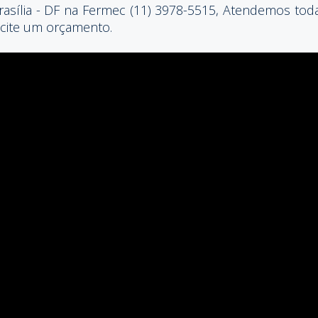
asília - DF na Fermec (11) 3978-5515, Atendemos toda
licite um orçamento.