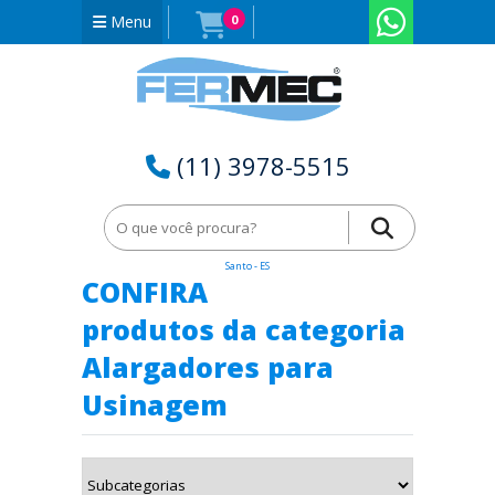
Menu
0
(11) 3978-5515
Home
Alargadores para Usinagem em Itapemirim - Espírito
Santo - ES
CONFIRA
produtos da categoria
Alargadores para
Usinagem