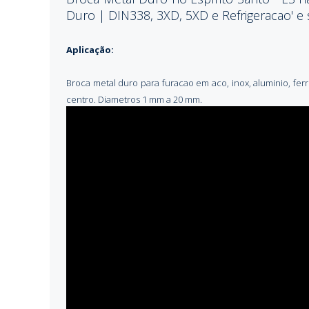
Duro | DIN338, 3XD, 5XD e Refrigeracao' e 
Aplicação:
Broca metal duro para furacao em aco, inox, aluminio, fer
centro. Diametros 1 mm a 20 mm.