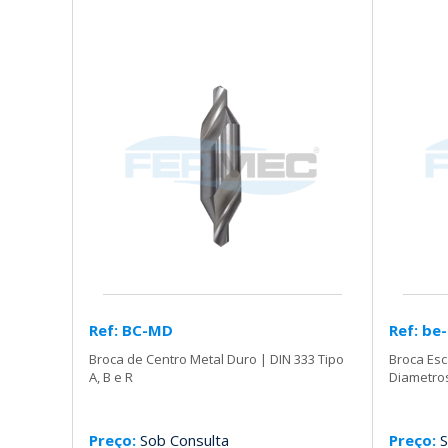
Ref: BC-MD
Ref: be
Broca de Centro Metal Duro | DIN 333 Tipo
Broca Esc
A, B e R
Diametro
Preço:
Sob Consulta
Preço:
S