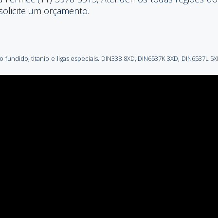
solicite um orçamento.
ro fundido, titanio e ligas especiais. DIN338 8XD, DIN6537K 3XD, DIN6537L 