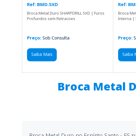
Ref: BMD.5XD
Ref: BM
Broca Metal Duro SHARPDRILL 5XD | Furos
Broca Me
Profundos sem Retracoes
Interna |
Preço:
Sob Consulta
Preço:
S
Saiba Mais
Saiba 
Broca Metal D
Broca Metal Duro no Espírito Santo - ES n