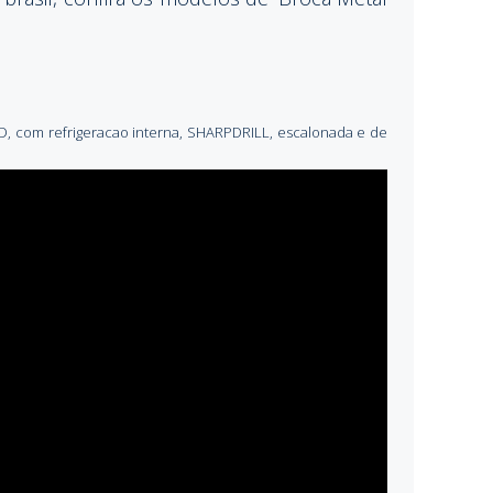
5XD, com refrigeracao interna, SHARPDRILL, escalonada e de