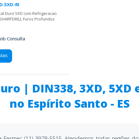
D.5XD-RI
tal Duro 5XD com Refrigeracao
 SHARPDRILL Furos Profundos
ob Consulta
Mais
uro | DIN338, 3XD, 5XD 
no Espírito Santo - ES
a Fermec (11) 3978-5515, Atendemos todas regiões do 