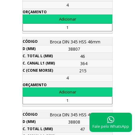
4
Broca DIN 345 HSS 46mm
38807
46
364
215
4
Broca DIN 345 HSS 47mm
38808
Fale pelo WhatsApp
47