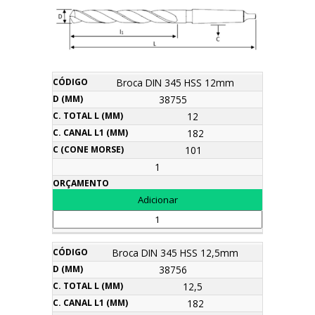
C.
C.
Broca DIN 345 HSS 12mm
C
D
Total
Canal
Descrição
Código
(Cone
Orçamento
38755
(mm)
L
l1
Morse)
(mm)
(mm)
12
182
101
1
Broca DIN 345 HSS 12,5mm
38756
12,5
182