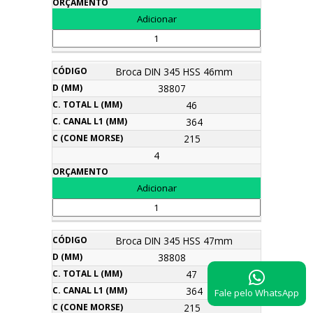
Broca DIN 345 HSS 46mm
38807
46
364
215
4
Broca DIN 345 HSS 47mm
38808
47
364
Fale pelo WhatsApp
215