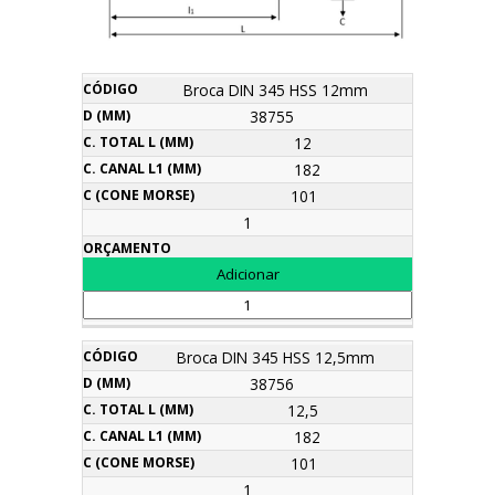
C.
C.
Broca DIN 345 HSS 12mm
C
D
Total
Canal
Descrição
Código
(Cone
Orçamento
38755
(mm)
L
l1
Morse)
(mm)
(mm)
12
182
101
1
Broca DIN 345 HSS 12,5mm
38756
12,5
182
101
1