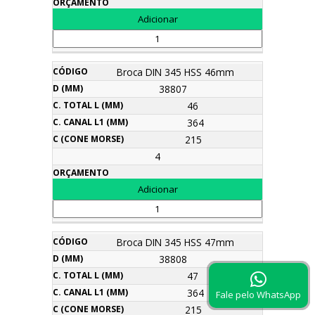
Broca DIN 345 HSS 46mm
38807
46
364
215
4
Broca DIN 345 HSS 47mm
38808
47
364
Fale pelo WhatsApp
215