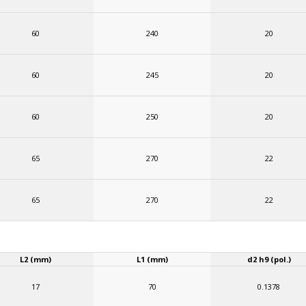
60
240
20
60
245
20
60
250
20
65
270
22
65
270
22
L2 (mm)
L1 (mm)
d2 h9 (pol.)
17
70
0.1378