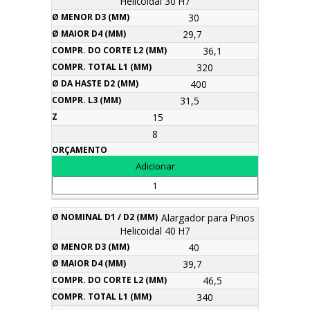
Helicoidal 30 H7
30
29,7
36,1
320
400
31,5
15
8
Alargador para Pinos
Helicoidal 40 H7
40
39,7
46,5
340