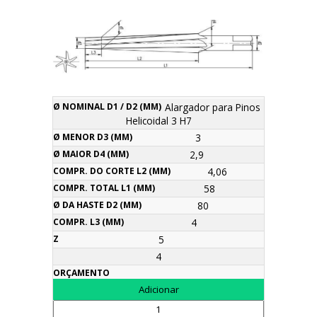
Compr.
Alargador para Pinos
Ø
Ø
Ø
Compr.
Ø da
do
Compr.
Helicoidal 3 H7
Nominal
Menor
Maior
total
Haste
Descrição
corte
L3
Z
Orça
d1 / d2
d3
d4
L1
d2
3
L2
(mm)
(mm)
(mm)
(mm)
(mm)
(mm)
(mm)
2,9
4,06
58
80
4
5
4