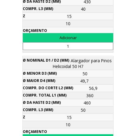
430
40
15
10
Alargador para Pinos
Helicoidal 50 H7
50
49,7
56,9
360
460
50
15
10