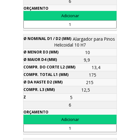
6
Alargador para Pinos
Helicoidal 10 H7
10
9,9
13,4
175
215
12,5
5
6