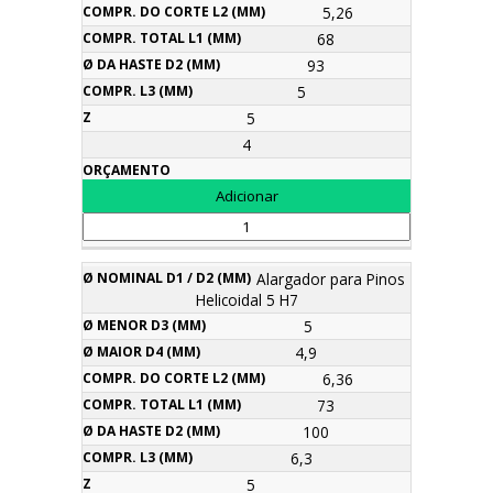
5,26
68
93
5
5
4
Alargador para Pinos
Helicoidal 5 H7
5
4,9
6,36
73
100
6,3
5