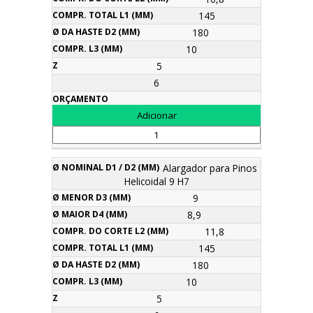
145
180
10
5
6
Alargador para Pinos
Helicoidal 9 H7
9
8,9
11,8
145
180
10
5