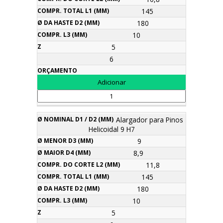
145
180
10
5
6
Alargador para Pinos
Helicoidal 9 H7
9
8,9
11,8
145
180
10
5