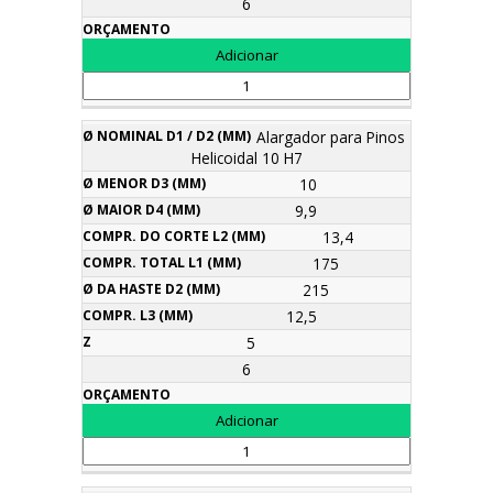
6
Alargador para Pinos
Helicoidal 10 H7
10
9,9
13,4
175
215
12,5
5
6