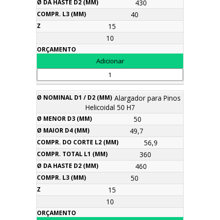
430
40
15
10
Alargador para Pinos
Helicoidal 50 H7
50
49,7
56,9
360
460
50
15
10