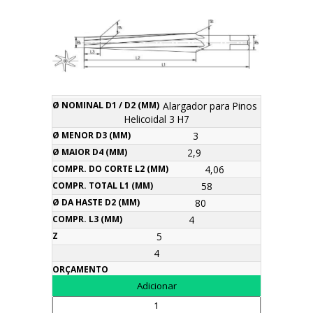
Compr.
Alargador para Pinos
Ø
Ø
Ø
Compr.
Ø da
do
Compr.
Helicoidal 3 H7
Nominal
Menor
Maior
total
Haste
Descrição
corte
L3
Z
Orça
d1 / d2
d3
d4
L1
d2
3
L2
(mm)
(mm)
(mm)
(mm)
(mm)
(mm)
(mm)
2,9
4,06
58
80
4
5
4