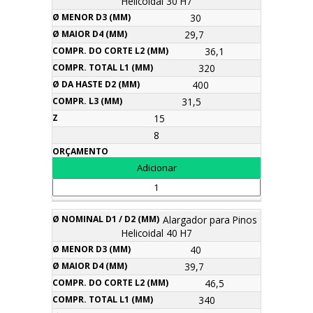
Helicoidal 30 H7
30
29,7
36,1
320
400
31,5
15
8
Alargador para Pinos
Helicoidal 40 H7
40
39,7
46,5
340