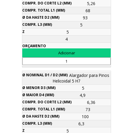
5,26
68
93
5
5
4
Alargador para Pinos
Helicoidal 5 H7
5
4,9
6,36
73
100
6,3
5