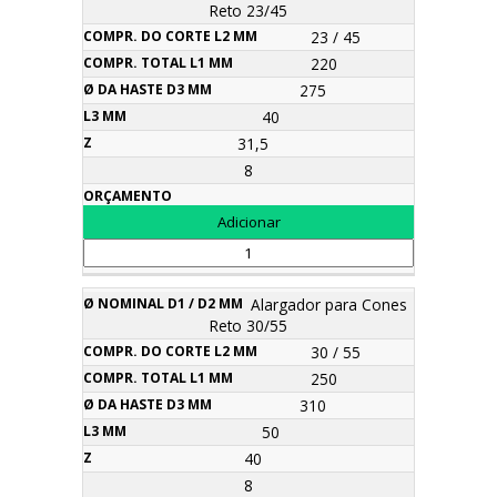
Reto 23/45
23 / 45
220
275
40
31,5
8
Alargador para Cones
Reto 30/55
30 / 55
250
310
50
40
8