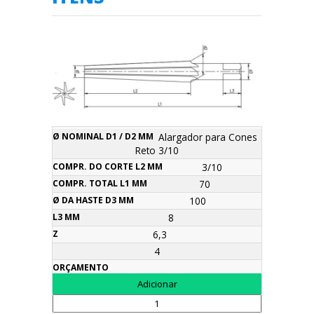
Ø
Compr.
Ø da
Alargador para Cones
Compr.
Nominal
do
Haste
L3
Reto 3/10
Descrição
total
Z
Orçamento
d1 / d2
corte
d3
mm
L1 mm
3/10
mm
L2 mm
mm
70
100
8
6,3
4