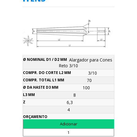
Ø
Compr.
Ø da
Alargador para Cones
Compr.
Nominal
do
Haste
L3
Reto 3/10
Descrição
total
Z
Orçamento
d1 / d2
corte
d3
mm
L1 mm
3/10
mm
L2 mm
mm
70
100
8
6,3
4