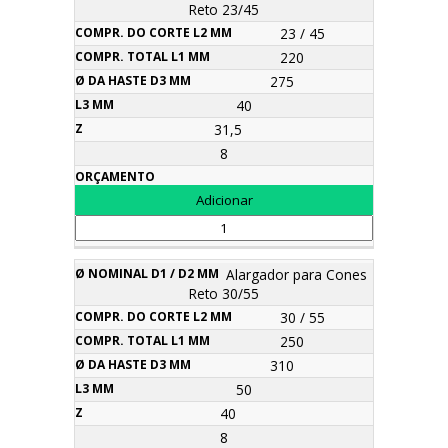
Reto 23/45
23 / 45
220
275
40
31,5
8
Alargador para Cones
Reto 30/55
30 / 55
250
310
50
40
8