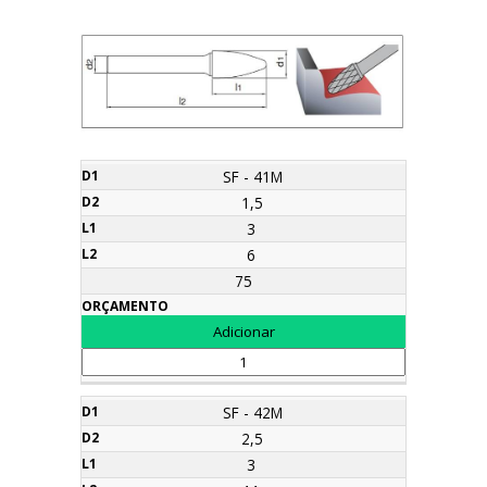
CÓDIGO
d1
d2
l1
l2
Orçamento
SF - 41M
1,5
3
6
75
SF - 42M
2,5
3