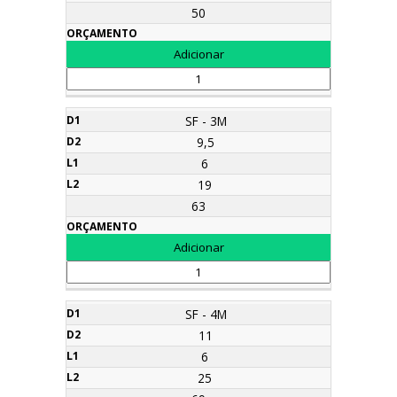
50
SF - 3M
9,5
6
19
63
SF - 4M
11
6
25