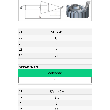
CÓDIGO
d1
d2
l1
l2
a°
Orçamento
SM - 41
1,5
3
6
75
-
SM - 42M
2,5
3
11