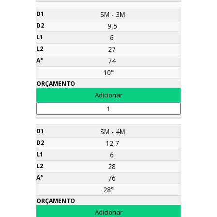
SM - 3M
9,5
6
27
74
10°
SM - 4M
12,7
6
28
76
28°