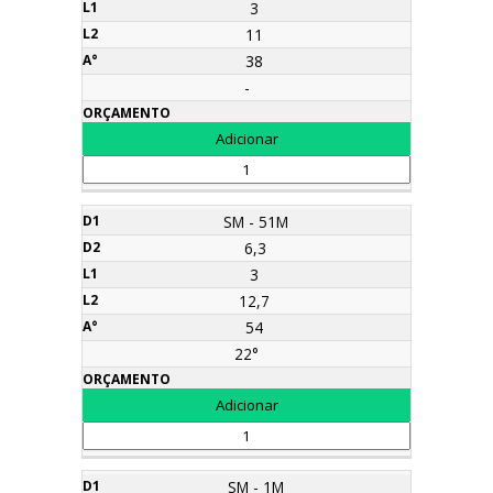
3
11
38
-
SM - 51M
6,3
3
12,7
54
22°
SM - 1M