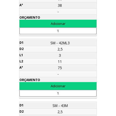
38
-
SM - 42ML3
2,5
3
11
75
-
SM - 43M
2,5