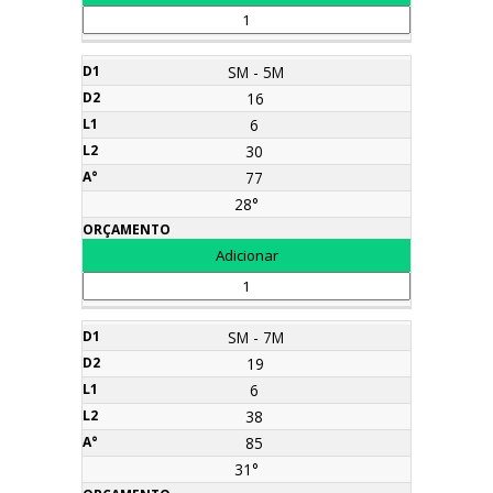
SM - 5M
16
6
30
77
28°
SM - 7M
19
6
38
85
31°