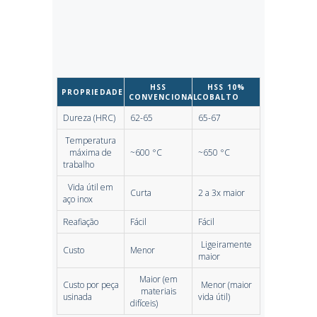
HSS
HSS 10%
PROPRIEDADE
CONVENCIONAL
COBALTO
Dureza (HRC)
62-65
65-67
Temperatura
máxima de
~600 °C
~650 °C
trabalho
Vida útil em
Curta
2 a 3x maior
aço inox
Reafiação
Fácil
Fácil
Ligeiramente
Custo
Menor
maior
Maior (em
Custo por peça
Menor (maior
materiais
usinada
vida útil)
difíceis)