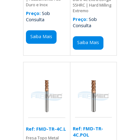
Duro e Inox
55HRC | Hard Milling
Extremo
Preço:
Sob
Preço:
Sob
Consulta
Consulta
Saiba Mais
Saiba Mais
Ref: FMD-TR-
Ref: FMD-TR-4C.L
4C.POL
Fresa Topo Metal