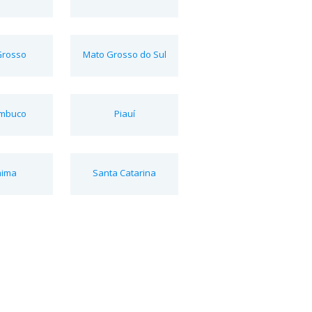
Grosso
Mato Grosso do Sul
mbuco
Piauí
aima
Santa Catarina