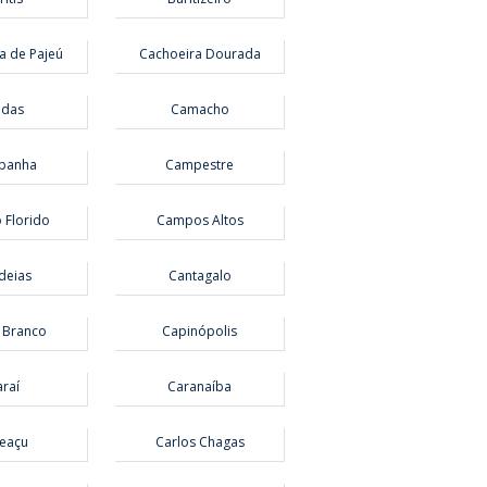
a de Pajeú
Cachoeira Dourada
ldas
Camacho
panha
Campestre
Florido
Campos Altos
deias
Cantagalo
 Branco
Capinópolis
raí
Caranaíba
eaçu
Carlos Chagas