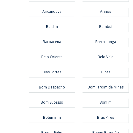
Aricanduva
Arinos
Baldim
Bambuí
Barbacena
Barra Longa
Belo Oriente
Belo Vale
Bias Fortes
Bicas
Bom Despacho
Bom Jardim de Minas
Bom Sucesso
Bonfim
Botumirim
Brás Pires
Brumadinho
Bueno Brandão