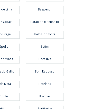
 de Lima
Baependi
e Cocais
Barão de Monte Alto
o Braga
Belo Horizonte
ópolis
Betim
 de Minas
Bocaiúva
s do Galho
Bom Repouso
da Mata
Botelhos
ópolis
Braúnas
itis
Buritizeiro