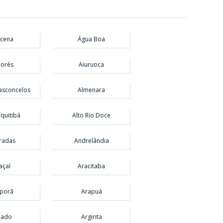
cena
Água Boa
orés
Aiuruoca
asconcelos
Almenara
equitibá
Alto Rio Doce
radas
Andrelândia
açaí
Aracitaba
porã
Arapuá
eado
Argirita