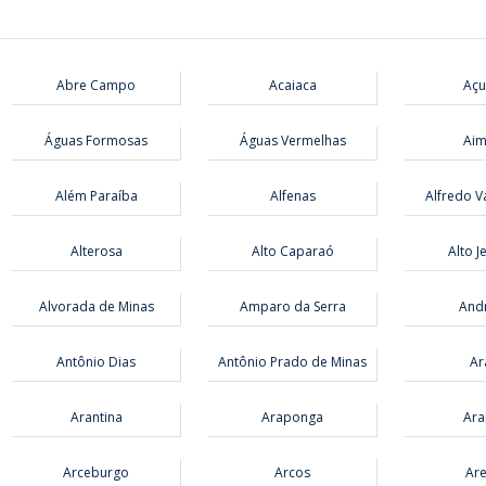
Abre Campo
Acaiaca
Açu
Águas Formosas
Águas Vermelhas
Aim
Além Paraíba
Alfenas
Alfredo V
Alterosa
Alto Caparaó
Alto J
Alvorada de Minas
Amparo da Serra
And
Antônio Dias
Antônio Prado de Minas
Ar
Arantina
Araponga
Ara
Arceburgo
Arcos
Ar