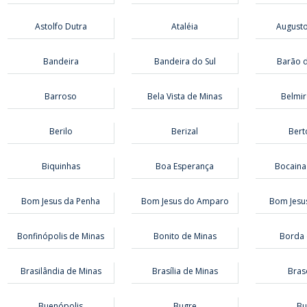
Astolfo Dutra
Ataléia
Augusto
Bandeira
Bandeira do Sul
Barão d
Barroso
Bela Vista de Minas
Belmir
Berilo
Berizal
Bert
Biquinhas
Boa Esperança
Bocaina
Bom Jesus da Penha
Bom Jesus do Amparo
Bom Jesu
Bonfinópolis de Minas
Bonito de Minas
Borda 
Brasilândia de Minas
Brasília de Minas
Bras
Buenópolis
Bugre
Bur