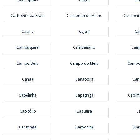
Cachoeira da Prata
Cachoeira de Minas
Cachoeir
Caiana
Cajuri
Ca
Cambuquira
Campanário
Cam
Campo Belo
Campo do Meio
Campo 
Canaã
Canápolis
Can
Capelinha
Capetinga
Capim
Capitólio
Caputira
Ca
Caratinga
Carbonita
Car