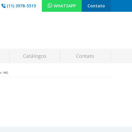
(11) 3978-5515
WHATSAPP
Contato
Catálogos
Contato
s - MG