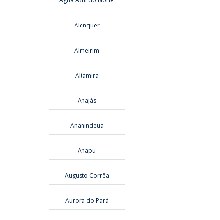
Água Azul do Norte
Alenquer
Almeirim
Altamira
Anajás
Ananindeua
Anapu
Augusto Corrêa
Aurora do Pará