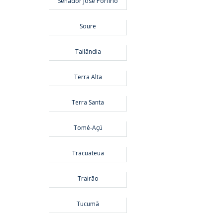
Senador José Porfírio
Soure
Tailândia
Terra Alta
Terra Santa
Tomé-Açú
Tracuateua
Trairão
Tucumã