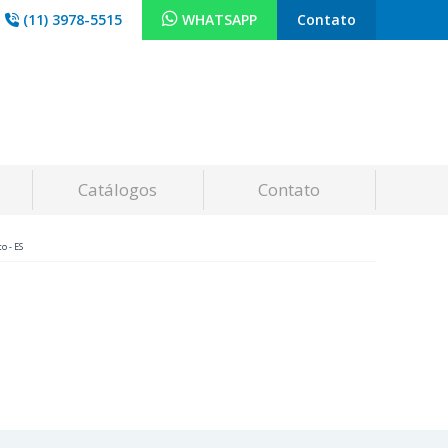
(11) 3978-5515
WHATSAPP
Contato
Catálogos
Contato
o - ES