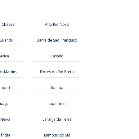
o Chaves
Alto Rio Novo
 Guandu
Barra de São Francisco
acica
Castelo
s Martins
Dores do Rio Preto
apari
Ibatiba
guaçu
Itapemirim
 Neiva
Laranja da Terra
lândia
Mimoso do Sul