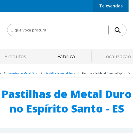
Televendas
Produtos
Fábrica
Localização
e
Insertos de Metal Duro
Pastilha de metal duro
Pastilhas de Metal Duro no Espírito Sant
Pastilhas de Metal Duro
no Espírito Santo - ES