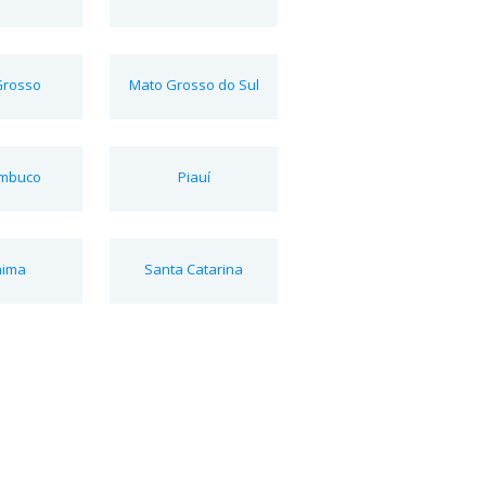
Grosso
Mato Grosso do Sul
mbuco
Piauí
aima
Santa Catarina