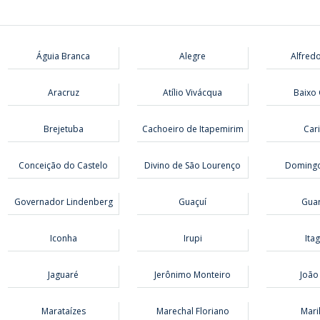
Águia Branca
Alegre
Alfred
Aracruz
Atílio Vivácqua
Baixo
Brejetuba
Cachoeiro de Itapemirim
Cari
Conceição do Castelo
Divino de São Lourenço
Domingo
Governador Lindenberg
Guaçuí
Guar
Iconha
Irupi
Ita
Jaguaré
Jerônimo Monteiro
João
Marataízes
Marechal Floriano
Mari