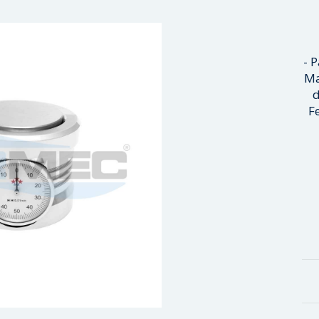
- 
Ma
d
F