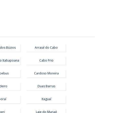
dos Búzios
Arraial do Cabo
o Itabapoana
Cabo Frio
pebus
Cardoso Moreira
deiro
Duas Barras
boraí
Itaguaí
peri
Laje do Muriaé