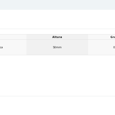
Altura
Gr
ca
50mm