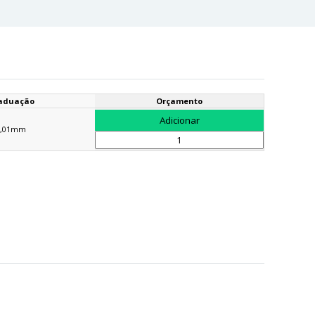
aduação
Orçamento
0,01mm