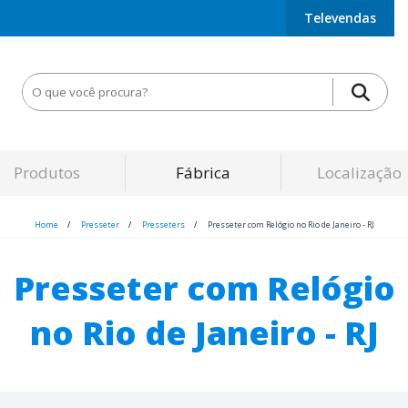
Televendas
Produtos
Fábrica
Localização
Home
Presseter
Presseters
Presseter com Relógio no Rio de Janeiro - RJ
Presseter com Relógio
no Rio de Janeiro - RJ