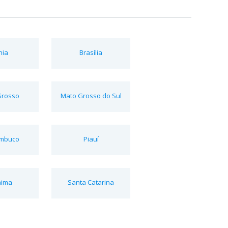
hia
Brasília
Grosso
Mato Grosso do Sul
mbuco
Piauí
aima
Santa Catarina