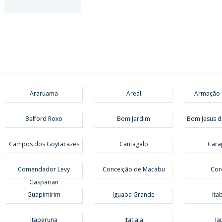
Araruama
Areal
Armação 
Belford Roxo
Bom Jardim
Bom Jesus d
Campos dos Goytacazes
Cantagalo
Cara
Comendador Levy
Conceição de Macabu
Cor
Gasparian
Guapimirim
Iguaba Grande
Ita
Itaperuna
Itatiaia
Ja