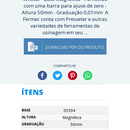
com uma barra para ajuse de zero -
Altura 50mm - Graduação 0,01mm A
Fermec conta com Presseter e outras
variedades de ferramentas de
usinagem em seu ...
[ Veja mais ]
COMPARTILHE:
Facebook
Twitter
Pinterest
WhatsApp
ÍTENS
Código
Base
Altura
Graduação
Orçamento
05394
Magnética
50mm