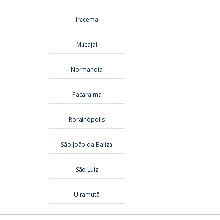
Iracema
Mucajaí
Normandia
Pacaraima
Rorainópolis
São João da Baliza
São Luiz
Uiramutã