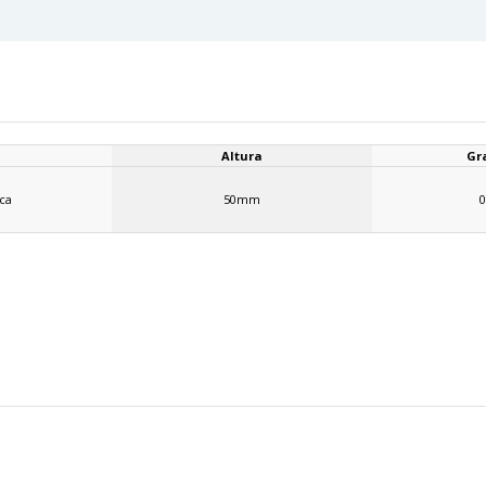
Altura
Gr
ca
50mm