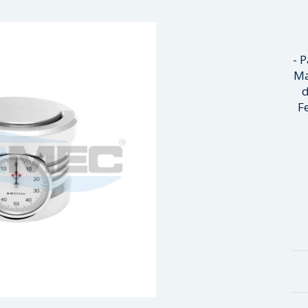
- 
Ma
d
F