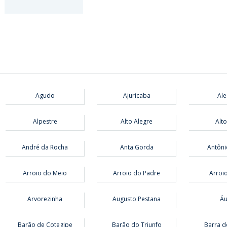
Agudo
Ajuricaba
Ale
Alpestre
Alto Alegre
Alto
André da Rocha
Anta Gorda
Antôni
Arroio do Meio
Arroio do Padre
Arroio
Arvorezinha
Augusto Pestana
Áu
Barão de Cotegipe
Barão do Triunfo
Barra d