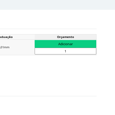
aduação
Orçamento
0,01mm