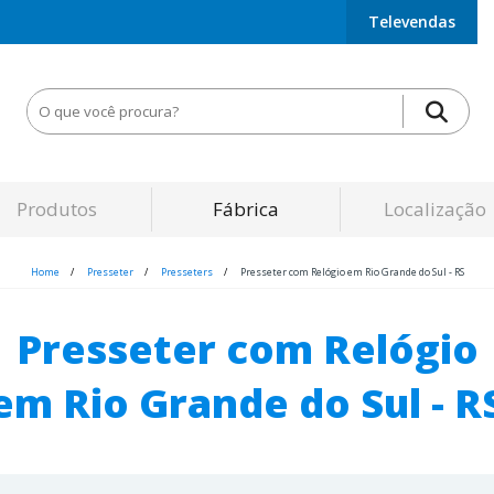
Televendas
Produtos
Fábrica
Localização
Home
Presseter
Presseters
Presseter com Relógio em Rio Grande do Sul - RS
Presseter com Relógio
em Rio Grande do Sul - R