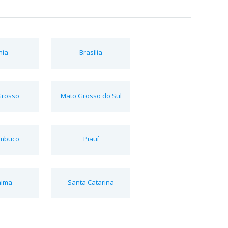
hia
Brasília
Grosso
Mato Grosso do Sul
mbuco
Piauí
aima
Santa Catarina