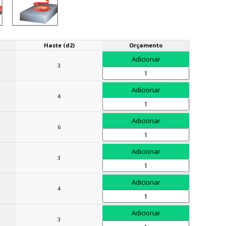
Haste (d2)
Orçamento
3
4
6
3
4
3