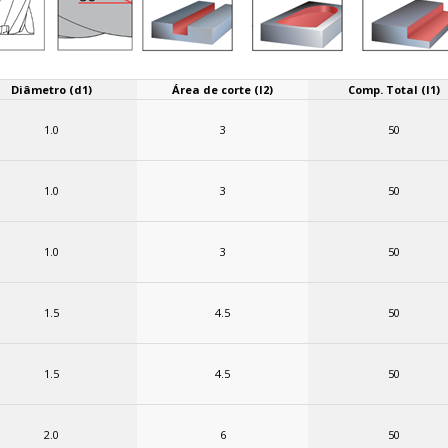
Diâmetro (d1)
Área de corte (l2)
Comp. Total (l1)
1.0
3
50
1.0
3
50
1.0
3
50
1.5
4.5
50
1.5
4.5
50
2.0
6
50