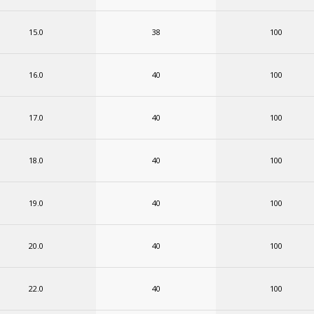
15.0
38
100
16.0
40
100
17.0
40
100
18.0
40
100
19.0
40
100
20.0
40
100
22.0
40
100