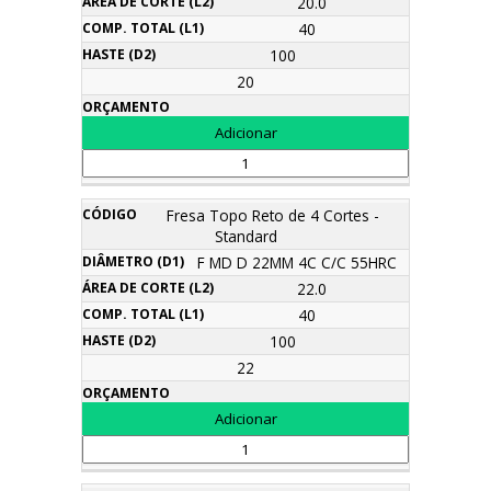
20.0
40
100
20
Fresa Topo Reto de 4 Cortes -
Standard
F MD D 22MM 4C C/C 55HRC
22.0
40
100
22