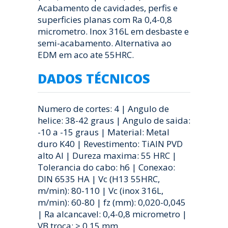
Acabamento de cavidades, perfis e
superficies planas com Ra 0,4-0,8
micrometro. Inox 316L em desbaste e
semi-acabamento. Alternativa ao
EDM em aco ate 55HRC.
DADOS TÉCNICOS
Numero de cortes: 4 | Angulo de
helice: 38-42 graus | Angulo de saida:
-10 a -15 graus | Material: Metal
duro K40 | Revestimento: TiAlN PVD
alto Al | Dureza maxima: 55 HRC |
Tolerancia do cabo: h6 | Conexao:
DIN 6535 HA | Vc (H13 55HRC,
m/min): 80-110 | Vc (inox 316L,
m/min): 60-80 | fz (mm): 0,020-0,045
| Ra alcancavel: 0,4-0,8 micrometro |
VB troca: > 0,15 mm