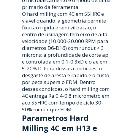
o microlascamento e o modo de falha
primario da ferramenta.
O hard milling com 4C em 55HRC e
viavel quando: a geometria permite
fixacao rigida e sem vibracao; o
centro de usinagem tem eixo de alta
velocidade (10.000-20.000 RPM para
diametros D6-D16) com runout < 3
microns; a profundidade de corte ap
e controlada em 0,1-0,3xD e o ae em
5-20% D. Fora dessas condicoes, o
desgaste de aresta e rapido e o custo
por peca supera o EDM. Dentro
dessas condicoes, o hard milling com
4C entrega Ra 0,4-0,8 micrometro em
aco 55HRC com tempo de ciclo 30-
50% menor que EDM.
Parametros Hard
Milling 4C em H13 e