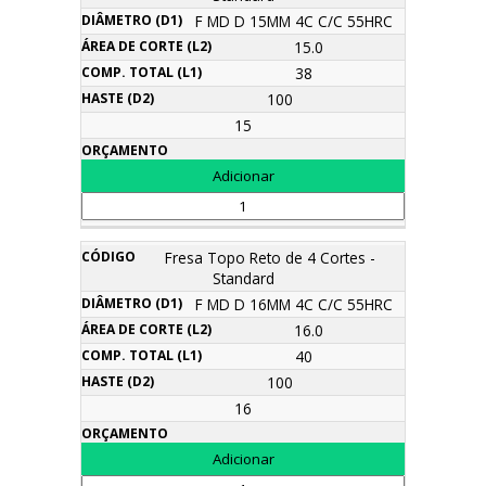
F MD D 15MM 4C C/C 55HRC
15.0
38
100
15
Fresa Topo Reto de 4 Cortes -
Standard
F MD D 16MM 4C C/C 55HRC
16.0
40
100
16