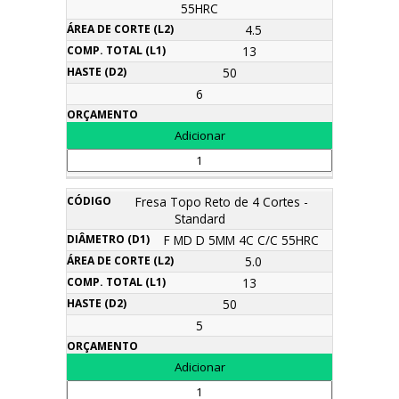
55HRC
4.5
13
50
6
Fresa Topo Reto de 4 Cortes -
Standard
F MD D 5MM 4C C/C 55HRC
5.0
13
50
5