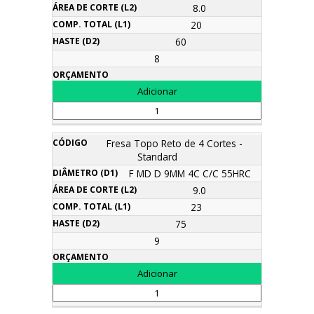
8.0
20
60
8
Fresa Topo Reto de 4 Cortes -
Standard
F MD D 9MM 4C C/C 55HRC
9.0
23
75
9