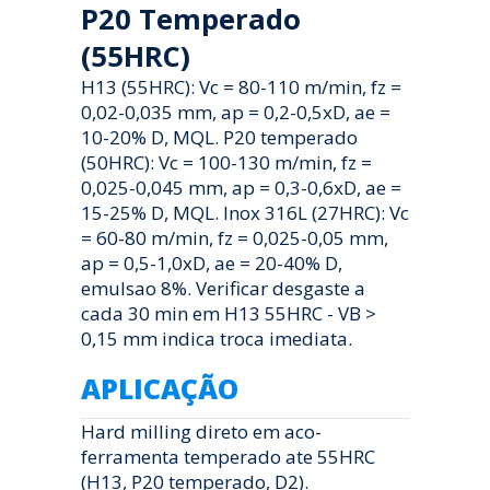
P20 Temperado
(55HRC)
H13 (55HRC): Vc = 80-110 m/min, fz =
0,02-0,035 mm, ap = 0,2-0,5xD, ae =
10-20% D, MQL. P20 temperado
(50HRC): Vc = 100-130 m/min, fz =
0,025-0,045 mm, ap = 0,3-0,6xD, ae =
15-25% D, MQL. Inox 316L (27HRC): Vc
= 60-80 m/min, fz = 0,025-0,05 mm,
ap = 0,5-1,0xD, ae = 20-40% D,
emulsao 8%. Verificar desgaste a
cada 30 min em H13 55HRC - VB >
0,15 mm indica troca imediata.
APLICAÇÃO
Hard milling direto em aco-
ferramenta temperado ate 55HRC
(H13, P20 temperado, D2).