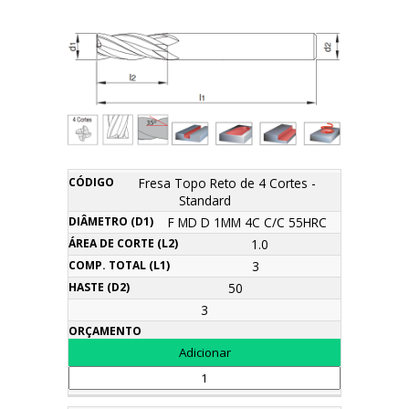
Área
Fresa Topo Reto de 4 Cortes -
Comp.
Diâmetro
de
Haste
Standard
Descrição
Código
Total
Orçamento
(d1)
corte
(d2)
(l1)
F MD D 1MM 4C C/C 55HRC
(l2)
1.0
3
50
3