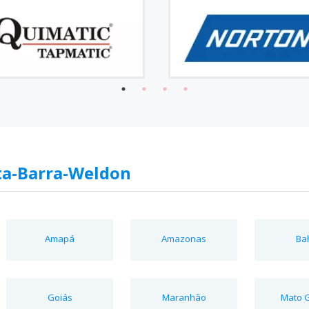
ta-Barra-Weldon
Amapá
Amazonas
Ba
Goiás
Maranhão
Mato 