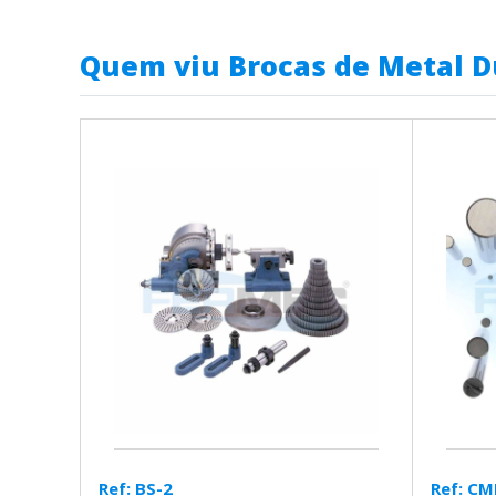
Quem viu Brocas de Metal D
Ref: BS-2
Ref: C