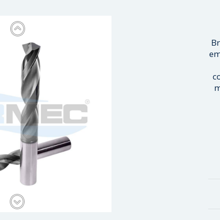
Br
em
c
m