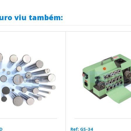
uro viu também:
MD
Ref: GS-34