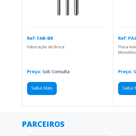
Ref: FAB-BR
Ref: PA
Fabricação de Broca
Placa Au
Monobloco
Preço:
Sob Consulta
Preço:
S
Saiba Mais
Saiba 
PARCEIROS