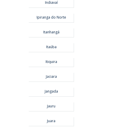
Indiavaí
Ipiranga do Norte
Itanhangá
Itaúba
Itiquira
Jaciara
Jangada
Jauru
Juara